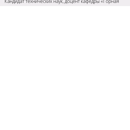
Кандидат технических наук, доцент кафедры «Горная
электротехника и автоматика» факультета
компьютерных информационных технологий
и автоматики, ГОУВПО «ДОННТУ».
Заинтересовала статья?
Освоить востребованную профессию в сфере
автоматизации производства вы можете в Школе Fine
Start. Узнайте детали в каталоге наших профессий
Каталог профессий