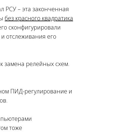
л РСУ – эта законченная
мы
без красного квадратика
 его сконфигурировали
я и отслеживания его
к замена релейных схем.
овном ПИД-регулирование и
мов.
омпьютерами
том тоже