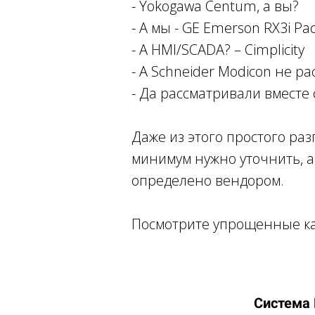
- Yokogawa Centum, а вы?
- А мы - GE Emerson RX3i P
- А HMI/SCADA? – Cimplicity
- А Schneider Modicon не р
- Да рассматривали вместе 
Даже из этого простого раз
минимум нужно уточнить, а 
определено вендором.
Посмотрите упрощенные кар
Система