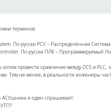
овки терминов.
System. По-русски РСУ – Распределённая Систем
Controller. По-русски ПЛК – Программируемый Л
ы хотим провести сравнение между DCS и PLC, м
ами. Тем не менее, в реальности инженеры час
а АСУшника и один спрашивает:
СУТП?