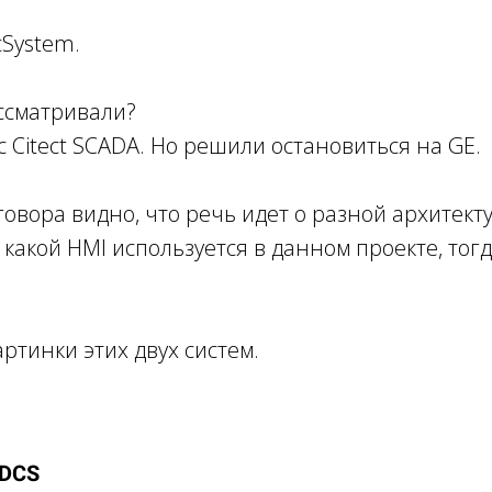
acSystem.
ассматривали?
с Citect SCADA. Но решили остановиться на GE.
говора видно, что речь идет о разной архитекту
какой HMI используется в данном проекте, тогд
тинки этих двух систем.
DCS