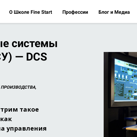
О Школе Fine Start
Профессии
Блог и Медиа
ые системы
СУ) — DCS
И ПРОИЗВОДСТВА,
отрим такое
 как
ма управления