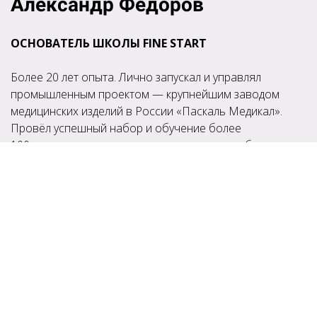
Александр Федоров
ОСНОВАТЕЛЬ ШКОЛЫ FINE START
Более 20 лет опыта. Лично запускал и управлял
промышленным проектом — крупнейшим заводом
медицинских изделий в России «Паскаль Медикал».
Провёл успешный набор и обучение более
100 сотрудников, включая инженерную службу.
Заинтересовала статья?
Освоить востребованную профессию в сфере
автоматизации производства вы можете в Школе Fine
Start. Узнайте детали в каталоге наших профессий